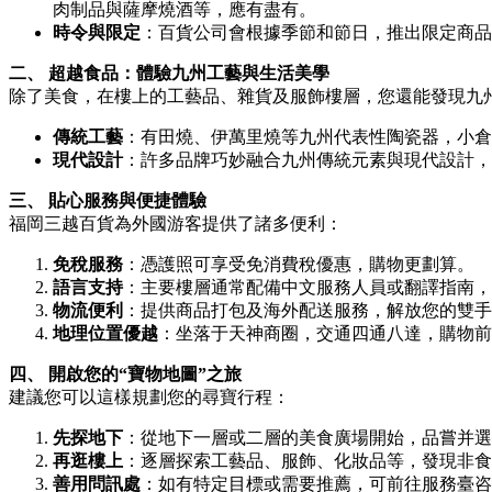
肉制品與薩摩燒酒等，應有盡有。
時令與限定
：百貨公司會根據季節和節日，推出限定商品
二、 超越食品：體驗九州工藝與生活美學
除了美食，在樓上的工藝品、雜貨及服飾樓層，您還能發現九
傳統工藝
：有田燒、伊萬里燒等九州代表性陶瓷器，小倉
現代設計
：許多品牌巧妙融合九州傳統元素與現代設計，
三、 貼心服務與便捷體驗
福岡三越百貨為外國游客提供了諸多便利：
免稅服務
：憑護照可享受免消費稅優惠，購物更劃算。
語言支持
：主要樓層通常配備中文服務人員或翻譯指南，
物流便利
：提供商品打包及海外配送服務，解放您的雙手
地理位置優越
：坐落于天神商圈，交通四通八達，購物前
四、 開啟您的“寶物地圖”之旅
建議您可以這樣規劃您的尋寶行程：
先探地下
：從地下一層或二層的美食廣場開始，品嘗并選
再逛樓上
：逐層探索工藝品、服飾、化妝品等，發現非食
善用問訊處
：如有特定目標或需要推薦，可前往服務臺咨