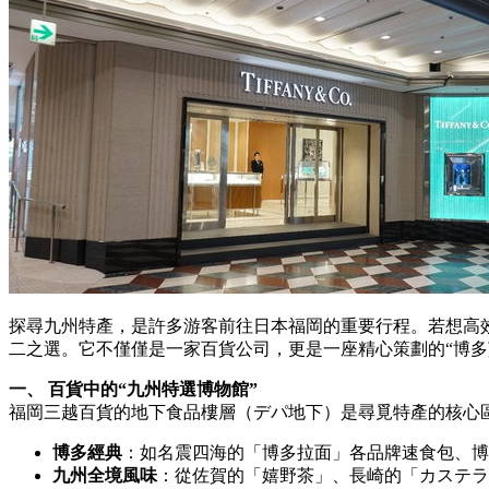
探尋九州特產，是許多游客前往日本福岡的重要行程。若想高
二之選。它不僅僅是一家百貨公司，更是一座精心策劃的“博多
一、 百貨中的“九州特選博物館”
福岡三越百貨的地下食品樓層（デパ地下）是尋覓特產的核心
博多經典
：如名震四海的「博多拉面」各品牌速食包、博
九州全境風味
：從佐賀的「嬉野茶」、長崎的「カステラ