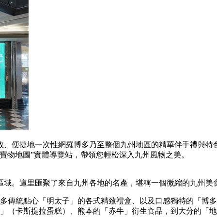
效、便捷地一次性網羅博多乃至整個九州地區的精華伴手禮與特
寶物地圖”實體導覽站，帶領您輕松深入九州風物之美。
區域。這里匯聚了來自九州各地的名產，堪稱一個微縮的九州美
多傳統點心「明太子」的各式精致禮盒、以及口感獨特的「博多
」（卡斯提拉蛋糕）、熊本的「赤牛」衍生食品，到大分的「地