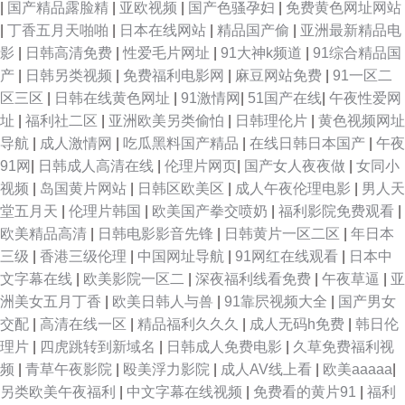
|
国产精品露脸精
|
亚欧视频
|
国产色骚孕妇
|
免费黄色网址网站
|
丁香五月天啪啪
|
日本在线网站
|
精品国产偷
|
亚洲最新精品电
影
|
日韩高清免费
|
性爱毛片网址
|
91大神k频道
|
91综合精品国
产
|
日韩另类视频
|
免费福利电影网
|
麻豆网站免费
|
91一区二
区三区
|
日韩在线黄色网址
|
91激情网
|
51国产在线
|
午夜性爱网
址
|
福利社二区
|
亚洲欧美另类偷怕
|
日韩理伦片
|
黄色视频网址
导航
|
成人激情网
|
吃瓜黑料国产精品
|
在线日韩日本国产
|
午夜
91网
|
日韩成人高清在线
|
伦理片网页
|
国产女人夜夜做
|
女同小
视频
|
岛国黄片网站
|
日韩区欧美区
|
成人午夜伦理电影
|
男人天
堂五月天
|
伦理片韩国
|
欧美国产拳交喷奶
|
福利影院免费观看
|
欧美精品高清
|
日韩电影影音先锋
|
日韩黄片一区二区
|
年日本
三级
|
香港三级伦理
|
中国网址导航
|
91网红在线观看
|
日本中
文字幕在线
|
欧美影院一区二
|
深夜福利线看免费
|
午夜草逼
|
亚
洲美女五月丁香
|
欧美日韩人与兽
|
91靠屄视频大全
|
国产男女
交配
|
高清在线一区
|
精品福利久久久
|
成人无码h免费
|
韩日伦
理片
|
四虎跳转到新域名
|
日韩成人免费电影
|
久草免费福利视
频
|
青草午夜影院
|
殴美浮力影院
|
成人AV线上看
|
欧美aaaaa
|
另类欧美午夜福利
|
中文字幕在线视频
|
免费看的黄片91
|
福利