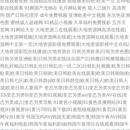
在线观看免费
岛国精品在线播放
狠狠撸第四色
欧美一页
女同电
影在线观看
91网国产尤物在
毛片网站黄色
狼人三级片
高清男
同
国产日韩伦理淫
成年免费视频
亚洲欧美中文视频
东京热亚洲
色图
蜜桃成人超碰网
91精品小视频
久草福利免费视影
五月天
堂网
91网站大全
大地资源三在线观看|大地资源网高清在线观|
大地资源网视频|大地资源网在线观|大地资源网在线观看|大地资
源网中文第一页|大地资源影视免费观看|大地资源影视中文在线|
大地资源影院在线播放|大地资源在
日韩另类欧美|日韩另类色图|
日韩另类亚洲欧美|日韩另类在线综合国产|日韩撸|日韩撸视频|日
韩乱奸精品|日韩乱伦|日韩乱伦一区二区|日韩乱轮视频
欧美日韩
欧美|欧美日韩欧美日韩|欧美日韩欧美在线观看|欧美日韩啪啪|欧
美日韩七区|欧美日韩群p|欧美日韩群交|欧美日韩人|欧美日韩人
成|欧美日韩人妻国产
变态另类|变态另类11|变态另类3|变态另类
33|变态另类9|变态另类91视频|变态另类av|变态另类AV在线|变
态另类成人|变态另类导航
91黄色小视频|91黄色直播网站|91黄
视|91黄视屏|91黄污78|91黄下载|91黄熊猫视频|91黄页|91黄页
网址|91黄淫
韩国无吗AV|韩国无遮|韩国午夜|韩国午夜AV|韩国
午夜福利电影|韩国午夜福利剧场|韩国午夜理论在线观看|韩国午