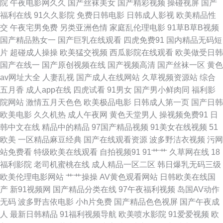
院
午夜电影网久久
国产丝袜美女
国产精彩视频
操碰视屏
国产
产精品欧美日韩动漫 亚洲成人电影院 国产美女冒 爽爽影院现观 成品人视频
福利在线
91久久影院
免费日韩电影
日韩成人影视
欧美精品性
交
午夜宅男免费
另类亚洲色情
家庭乱伦理电影
91草B草B视频
ww入口 欧美性交片深喉 91美女色色 麻花影视最 夜色资源总站 国产一区精
国产精品熟女一
国产巨乳在线观看
四虎免费91
国内精品无码短
片
超碰成人操操
欧美猛交视频
西瓜影院在线观看
欧美做受日韩
彩视频 午夜国产色色AV 国产盗摄经典盗摄 日韩蜜桃 AV地址资源 免费午夜
国产在线一
国产原创视频在线
国产视频高清
国产丝袜一区
黄色
av网址大全
人妻乱视
国产成人在线网站
久草视频资源站
综合
高 真实强奷在线中文 男女上床黄色 午夜激情av网站 老司机操逼网站 91香蕉
五月香
成人app在线
四虎试看
91男女
国产男小鲜肉同
福利影
院网站
激情五月天色色
欧美极品电影
日韩成人第一页
国产日韩
在线看 免费精品国产 爰这里有精品国产 97在线播放免费观看全集电视剧 国
欧美电影
久久机热
成人午夜网
黄色天堂男人
操视频免费91
日
韩中文在线
精品中的精品
97国产精品视频
91美女在线视频
51
模精品五区 精品在线免费视频 亚洲日韩资源 韩国福利电影院 星空影院网 国
欧美
一区精品麻豆经典
国产在线观看资源
波多野洁衣视频
污网
站免费看
特级欧美在线观看
自拍视频91
91艹艹
久草网在线
18
产精品久线在线观看 豆花国精品 深夜影院a 第四色伊人 人人网官网登录入口
福利影院
老司机蜜桃在线
成人精品一区二区
韩日爆乳无码三级
欧美伦理电影网站
艹艹操操
AV黄色观看网站
日韩欧美在线国
97日韩精品中文字幕 欧美亚洲国产日韩综合 91自拍视频 欧美成人一级片 中
产
新91视频网
国产精品分类在线
97午夜福利视频
岛国AV动作
无码
波多野吉依电影
小h片免费
国产精品色色视屏
国产午夜成
日韩欧美风情视频 图片专区 国产第二区 日韩一卡2卡3卡4卡无卡免费视频
人
最新日韩精品
91福利视频导航
欧美喷水影院
91爱爱视频
欧