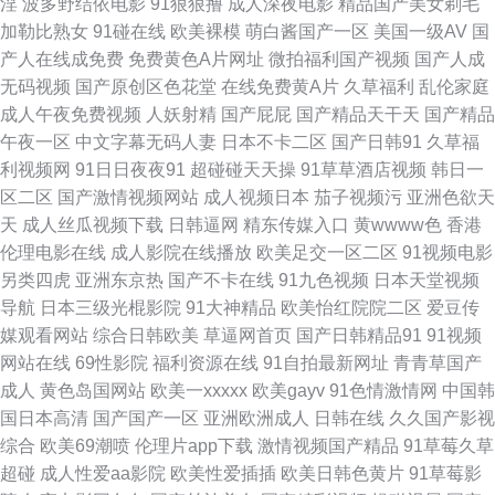
淫
波多野结依电影
91狠狠撸
成人深夜电影
精品国产美女剃毛
合123 91大神黑丝操逼 久久人人·妻色视频 亚洲天堂电影院 国产人妖在线另
加勒比熟女
91碰在线
欧美裸模
萌白酱国产一区
美国一级AV
国
产人在线成免费
免费黄色A片网址
微拍福利国产视频
国产人成
类专区 网红思瑞一区二区三区 国产妇女馒 日韩成人性视频 超能计划 欧美日
无码视频
国产原创区色花堂
在线免费黄A片
久草福利
乱伦家庭
成人午夜免费视频
人妖射精
国产屁屁
国产精品天干天
国产精品
韩在线精品三区 超级乱婬长篇 手机在线国产视频观看 精品热亚洲一级 91男
午夜一区
中文字幕无码人妻
日本不卡二区
国产日韩91
久草福
利视频网
91日日夜夜91
超碰碰天天操
91草草酒店视频
韩日一
人视频 男人吃瓜AV网 在线日本电影 欧美另类中文 91传媒免费入口 老师+中
区二区
国产激情视频网站
成人视频日本
茄子视频污
亚洲色欲天
天
成人丝瓜视频下载
日韩逼网
精东传媒入口
黄wwww色
香港
文字幕 亚洲中美 国产原创视频在线 午夜福利五月天 国产精彩视频在线观看
伦理电影在线
成人影院在线播放
欧美足交一区二区
91视频电影
另类四虎
亚洲东京热
国产不卡在线
91九色视频
日本天堂视频
熟女熟妇熟妻一区 成人激情午夜福 欧美在线撸视频 最近韩国日本免 美女操
导航
日本三级光棍影院
91大神精品
欧美怡红院院二区
爱豆传
媒观看网站
综合日韩欧美
草逼网首页
国产日韩精品91
91视频
B黄色 伊人直播app 国自产拍视频 午夜福利完整一区 国产后入自慰大片 日
网站在线
69性影院
福利资源在线
91自拍最新网址
青青草国产
成人
黄色岛国网站
欧美一xxxxx
欧美gayv
91色情激情网
中国韩
韩视频中文字暮 操逼视频网站51 欧美日韩免费专区在线 91N污 久久伊人热
国日本高清
国产国产一区
亚洲欧洲成人
日韩在线
久久国产影视
综合
欧美69潮喷
伦理片app下载
激情视频国产精品
91草莓久草
亚洲影院www 国产18页 手机免费在线 东京热蜜桃网 亚洲电影在线观看 国
超碰
成人性爱aa影院
欧美性爱插插
欧美日韩色黄片
91草莓影