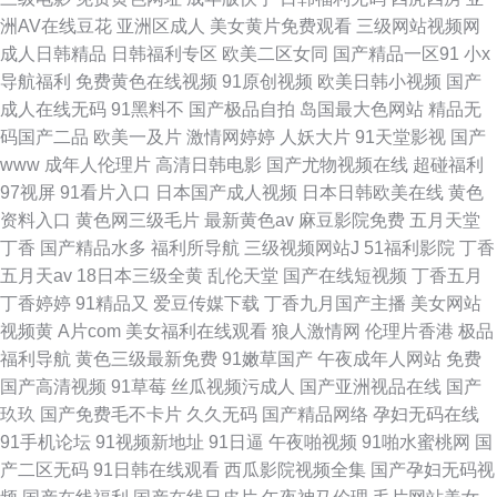
洲AV在线豆花
亚洲区成人
美女黄片免费观看
三级网站视频网
成人日韩精品
日韩福利专区
欧美二区女同
国产精品一区91
小x
导航福利
免费黄色在线视频
91原创视频
欧美日韩小视频
国产
成人在线无码
91黑料不
国产极品自拍
岛国最大色网站
精品无
码国产二品
欧美一及片
激情网婷婷
人妖大片
91天堂影视
国产
www
成年人伦理片
高清日韩电影
国产尤物视频在线
超碰福利
97视屏
91看片入口
日本国产成人视频
日本日韩欧美在线
黄色
资料入口
黄色网三级毛片
最新黄色av
麻豆影院免费
五月天堂
丁香
国产精品水多
福利所导航
三级视频网站J
51福利影院
丁香
五月天av
18日本三级全黄
乱伦天堂
国产在线短视频
丁香五月
丁香婷婷
91精品又
爱豆传媒下载
丁香九月国产主播
美女网站
视频黄
A片com
美女福利在线观看
狼人激情网
伦理片香港
极品
福利导航
黄色三级最新免费
91嫩草国产
午夜成年人网站
免费
国产高清视频
91草莓
丝瓜视频污成人
国产亚洲视品在线
国产
玖玖
国产免费毛不卡片
久久无码
国产精品网络
孕妇无码在线
91手机论坛
91视频新地址
91日逼
午夜啪视频
91啪水蜜桃网
国
产二区无码
91日韩在线观看
西瓜影院视频全集
国产孕妇无码视