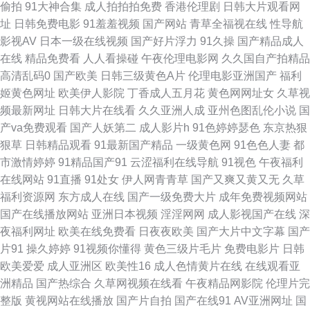
偷拍
91大神合集
成人拍拍拍免费
香港伦理剧
日韩大片观看网
码欧洲三区 国产成在线观看免 视频免费观看一区二区 国产a级 日韩一三区开
址
日韩免费电影
91羞羞视频
国产网站
青草全福视在线
性导航
影视AV
日本一级在线视频
国产好片浮力
91久操
国产精品成人
心影院 成人色情小电影 日本香蕉尹人在线视频 欧美一区二区中文色 神码影
在线
精品免费看
人人看操碰
午夜伦理电影网
久久国自产拍精品
高清乱码0
国产欧美
日韩三级黄色A片
伦理电影亚洲国产
福利
院 乱码欧美一卡2卡3卡4 69福利视频导航 欧美日韩亚洲精品一二 亚洲一区
姬黄色网址
欧美伊人影院
丁香成人五月花
黄色网网址女
久草视
频最新网址
日韩大片在线看
久久亚洲人成
亚州色图乱伦小说
国
乱码在线观看 婷婷五月天色色 国产精品人人视频 无人在线观看 国产精品探
产va免费观看
国产人妖第二
成人影片h
91色婷婷瑟色
东京热狠
狠草
日韩精品观看
91最新国产精品
一级黄色网
91色色人妻
都
花少妇 天天噜噜噜夜夜爽爽 国产96在线视频播放 先锋5566资源网 国产日b
市激情婷婷
91精品国产91
云涩福利在线导航
91视色
午夜福利
在线网站
91直播
91处女
伊人网青青草
国产又爽又黄又无
久草
午夜天堂国产在线 国产拍揄 乌克兰肥 国产精品丝袜在线 太久在线观看 高清
福利资源网
东方成人在线
国产一级免费大片
成年免费视频网站
国产在线播放网站
亚洲日本视频
淫淫网网
成人影视国产在线
深
网络电视直播 手机中文字幕7 国产a国产片精品 丝袜人妻中文字幕 国产3级
夜福利网址
欧美在线免费看
日夜夜欧美
国产大片中文字幕
国产
片91
操久婷婷
91视频你懂得
黄色三级片毛片
免费电影片
日韩
色五月天网站 豆花91网 色欲AV亚洲情无码AV蜜桃 豆花吃瓜网 无码高清第
欧美爱爱
成人亚洲区
欧美性16
成人色情黄片在线
在线观看亚
洲精品
国产热综合
久草网视频在线看
午夜精品网影院
伦理片完
一页 国产精品国产精品国产专区 我们高清在线观 国产精品亚洲综合的 国内
整版
黄视网站在线播放
国产片自拍
国产在线91
AV亚洲网址
国