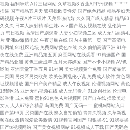
视频
福利导航
A片三级网站
久草视频8
香蕉APP污视频
艹艹艹
码在线视频 男人天堂导航 91超碰在线五月 欧美另类色 97视频新免费 欧美性
插逼
国产精品五月天
狠狠操欧美性爱
国产绝色精品
精品孕妇无
码视频
午夜A片三级片
天美果冻传媒
久久国产成人精品
精品93
V AAA欧美性爱 欧亚影院 AV新资源 欧日美中文字幕 99超碰美女 青娱乐99
久久久
日本人妖射精
学生妹avav
国产熟女视频在线
乱伦第一
页
韩日视频
高清国产剧观看
人妻少妇视频二区
成人无码高清毛
在线 a视频免 欧美综合视频一区二区 99东京热 欧美一区二区三区性爱视频
片
亚洲av激情电影
午夜导航在线
国内主播第一页
国产高清电
影网址
91社区论坛
免费网站黄色在线
久久偷拍高清亚洲
91午
av成人资源站 欧美在线a we官网 青青草久久99视频 AV免费网站永久 青草
夜在线免费
亚洲精品第五页
麻豆网站在线观看
91精选国产
国
产精品亚洲
黄色三级成年
五月天婷婷爱
国产不卡小视频
AV色
视频在线播放 www欧色 日本肉漫网站 超碰久热 日本熟妇乱妇熟色A片蜜桃
哟哟
亚洲天堂丁香五月
91社网
美女视频黄全免费
国产精品第
一页国
另类区另类欧美
欧美色图乱伦小说
免费成人软件
黄色网
亚洲 91精品导航在线网址 成人午夜福利 日韩国产欧美视频 国产精品啪啪视
址视频播放
国产日产美产精品
成人午夜视频
伦理视频网站
黄色
18禁网站
亚洲无码视频在线
成人无码看片
91原创社区
伦理电
频 偷自在线国产 国产精品欧美伊人久久久久婷婷 偷拍97av 国产精品蜜芽AV
影香港
成人免费
蜜桃91色色
A片视频网
国产自在线
操欧美老
女人
人人97综合精品
岛国免费
国产无码一二
蜜桃tv网站入口
忘忧草在线 国产精品喂奶在线播放 午夜三级三级三点在线 国产又爽又黄的
国产第66页
另类国产在线
熟女自拍偷拍
青青久视频
久草新视
频在线
激情深爱欧美激情
91视频官网国产
狠狠操-91
91我要操
视频 亚洲国产一成人 狠狠综合 亚洲婷婷一区二区三区 中文欧美一级强 欧美
国产ts视频网站
国产美女视频网站
91视频成人下载
国产无码色