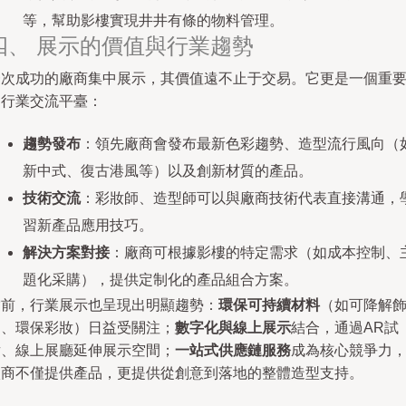
等，幫助影樓實現井井有條的物料管理。
四、 展示的價值與行業趨勢
一次成功的廠商集中展示，其價值遠不止于交易。它更是一個重
的行業交流平臺：
趨勢發布
：領先廠商會發布最新色彩趨勢、造型流行風向（
新中式、復古港風等）以及創新材質的產品。
技術交流
：彩妝師、造型師可以與廠商技術代表直接溝通，
習新產品應用技巧。
解決方案對接
：廠商可根據影樓的特定需求（如成本控制、
題化采購），提供定制化的產品組合方案。
當前，行業展示也呈現出明顯趨勢：
環保可持續材料
（如可降解
品、環保彩妝）日益受關注；
數字化與線上展示
結合，通過AR試
妝、線上展廳延伸展示空間；
一站式供應鏈服務
成為核心競爭力
廠商不僅提供產品，更提供從創意到落地的整體造型支持。