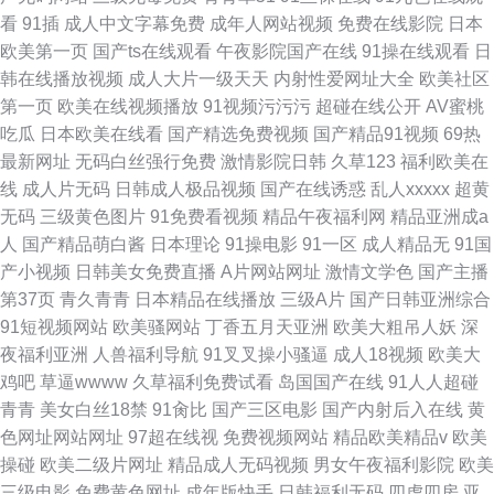
看
91插
成人中文字幕免费
成年人网站视频
免费在线影院
日本
欧美第一页
国产ts在线观看
午夜影院国产在线
91操在线观看
日
韩在线播放视频
成人大片一级天天
内射性爱网址大全
欧美社区
第一页
欧美在线视频播放
91视频污污污
超碰在线公开
AV蜜桃
吃瓜
日本欧美在线看
国产精选免费视频
国产精品91视频
69热
最新网址
无码白丝强行免费
激情影院日韩
久草123
福利欧美在
线
成人片无码
日韩成人极品视频
国产在线诱惑
乱人xxxxx
超黄
无码
三级黄色图片
91免费看视频
精品午夜福利网
精品亚洲成a
人
国产精品萌白酱
日本理论
91操电影
91一区
成人精品无
91国
产小视频
日韩美女免费直播
A片网站网址
激情文学色
国产主播
第37页
青久青青
日本精品在线播放
三级A片
国产日韩亚洲综合
91短视频网站
欧美骚网站
丁香五月天亚洲
欧美大粗吊人妖
深
夜福利亚洲
人兽福利导航
91叉叉操小骚逼
成人18视频
欧美大
鸡吧
草逼wwww
久草福利免费试看
岛国国产在线
91人人超碰
青青
美女白丝18禁
91肏比
国产三区电影
国产内射后入在线
黄
色网址网站网址
97超在线视
免费视频网站
精品欧美精品v
欧美
操碰
欧美二级片网址
精品成人无码视频
男女午夜福利影院
欧美
三级电影
免费黄色网址
成年版快手
日韩福利无码
四虎四房
亚