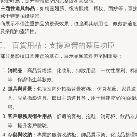
題緊密呼應，提升整體造型的完整度和高級感。
.
主題性道具飾品
：如精靈翅膀、復古眼鏡、權杖、面紗等，直
服務于特定拍攝場景。
廠商展示不僅注重飾品的視覺效果，也強調其耐用性、佩戴舒適
以及搭配的靈活性。
三、 百貨用品：支撐運營的幕后功臣
這部分是影樓日常運營的基石，展示品類繁雜但至關重要：
消耗品
：高品質粉撲、化妝刷、卸妝用品、一次性唇刷、棉
等，保證衛生與妝效。
道具與背景
：包括室內外拍攝背景布/板、仿真花藝、家具道
具、兒童攝影道具、節日主題道具等，用于構建豐富的拍攝
境。
客戶服務與衛生用品
：舒適的客袍、拖鞋、消毒柜、飲品器
等，提升客戶體驗。
存儲與收納
：專業的服裝收納柜、飾品展示架、化妝品整理