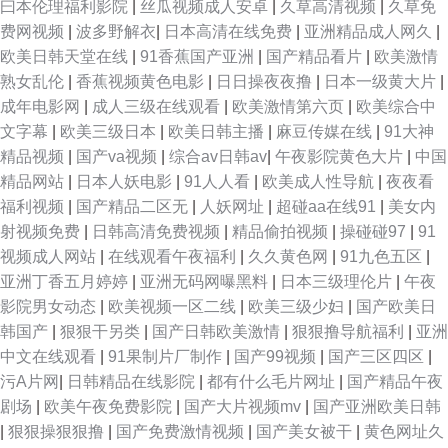
曰本伦理福利影院
|
丝瓜视频成人安卓
|
久草高清视频
|
久草免
费网视频
|
波多野解衣
|
日本高清在线免费
|
亚洲精品成人网久
|
欧美日韩天堂在线
|
91香蕉国产亚洲
|
国产精品看片
|
欧美激情
熟女乱伦
|
香蕉视频黄色电影
|
日日操夜夜撸
|
日本一级黄大片
|
成年电影网
|
成人三级在线观看
|
欧美激情第六页
|
欧美综合中
文字幕
|
欧美三级日本
|
欧美日韩主播
|
麻豆传媒在线
|
91大神
精品视频
|
国产va视频
|
综合av日韩av
|
午夜影院黄色大片
|
中国
精品网站
|
日本人妖电影
|
91人人看
|
欧美成人性导航
|
夜夜看
福利视频
|
国产精品二区无
|
人妖网址
|
超碰aa在线91
|
美女内
射视频免费
|
日韩高清免费视频
|
精品偷拍视频
|
操碰碰97
|
91
视频成人网站
|
在线观看午夜福利
|
久久黄色网
|
91九色五区
|
亚洲丁香五月婷婷
|
亚洲无码网曝黑料
|
日本三级理伦片
|
午夜
影院男女动态
|
欧美视频一区二线
|
欧美三级少妇
|
国产欧美日
韩国产
|
狠狠干另类
|
国产日韩欧美激情
|
狠狠撸导航福利
|
亚洲
中文在线观看
|
91果制片厂制作
|
国产99视频
|
国产三区四区
|
污A片网
|
日韩精品在线影院
|
都有什么毛片网址
|
国产精品午夜
剧场
|
欧美午夜免费影院
|
国产大片视频mv
|
国产亚洲欧美日韩
|
狠狠操狠狠撸
|
国产免费激情视频
|
国产美女被干
|
黄色网址久