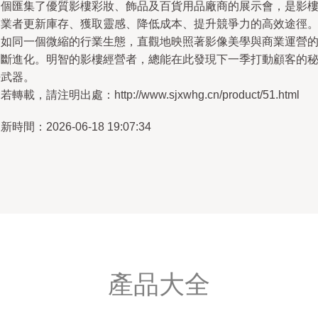
一個匯集了優質影樓彩妝、飾品及百貨用品廠商的展示會，是影
從業者更新庫存、獲取靈感、降低成本、提升競爭力的高效途徑
它如同一個微縮的行業生態，直觀地映照著影像美學與商業運營
不斷進化。明智的影樓經營者，總能在此發現下一季打動顧客的
密武器。
若轉載，請注明出處：http://www.sjxwhg.cn/product/51.html
新時間：2026-06-18 19:07:34
產品大全