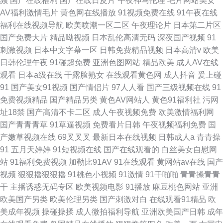
频
国产在线福利
国产在线日皮片
午夜神马伦理
毛片网站美女
AV福利激情毛片
黄色网在线播放
91视频免费在线
91午夜在线
福利在线视频导航
欧美喷潮一区二区
午夜理论片
日本第二片区
国产免费大片
精品呦视频
日本乱伦高清无码
深夜国产视频
91
刺激视频
日本中文字幕一区
日韩免费精品视频
日本高清v
欧美
日韩伦理午夜
91碰超免费
亚洲色图网站
精品欧美
成人AV在线
观看
日本a级在线
干露脸熟女
在线观看黄色网
成人抖音
爰上碰
91
国产美女91视频
国产情侣片
97人人看
国产三级视频在线
91
免费视频精品
国产精品另类
黄色AV网站人
黄色91福利社
污网
址18禁
国产高清不卡二区
成人午夜视频免费
欧美激情福利网
国产青青青草
91草逼视频
免费看片日韩
午夜视频福利免费
国
产嫩草视频在线
69叉叉叉
最新日本在线视频
日韩成人a
青青操
91
五月天婷婷
91短视频在线
国产在线观看的
白丝美女自慰网
站
91福利免费视频
加勒比91AV
91在线观看
黄网站av在线
国产
视频
狠狠擼狠狠擼
91桃色小视频
91激情
91干啪啪
青青操青青
干
主播诱惑无码专区
欧美视频电影
91播放
麻豆桃色网站
亚洲
欧美国产另类
欧美伦理另类
国产刺激对白
在线观看91精品
欧
美成年视频
操碰操揉
成人微拍福利导航
亚洲欧美国产日韩
成年