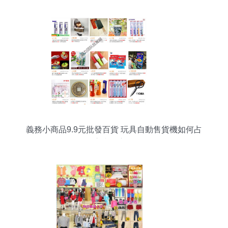
義務小商品9.9元批發百貨 玩具自動售貨機如何占
領永嘉縣市場？