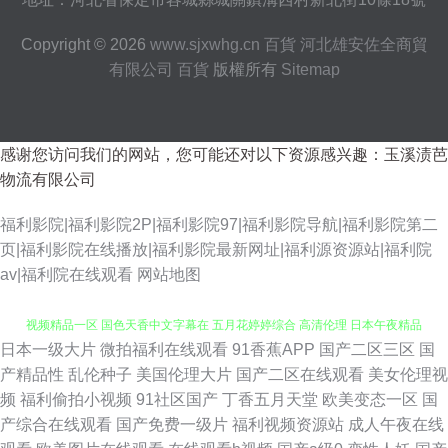
Copyright © 2026
www.sjxwhg.cn
百貨
河北雄安佐全商貿
有限公司
百貨
版權所有
Sitemap
感谢您访问我们的网站，您可能还对以下资源感兴趣：玉溪渍芭
物流有限公司
福利影院|福利影院2P|福利影院97|福利影院导航|福利影院第二
页|福利影院在线播放|福利影院最新网址|福利源资源站|福利院
av|福利院在线观看
网站地图
日本一级大片
微拍福利在线观看
91香蕉APP
国产二区三区
国
人妻福利导航 雨燕体育免费高清观看 妞干网妞干网妞干网妞干网 呦男呦女
产精品性
乱伦种子
美国伦理大片
国产二区在线观看
美女伦理视
频
福利偷拍小视频
91社区国产
丁香五月天堂
欧美变态一区
国
视频精品一区 国色天香中文字幕在 五月花婷婷综合 高清伦理 日本午夜精品
产综合在线观看
国产免费一级片
福利视频资源站
成人午夜在线