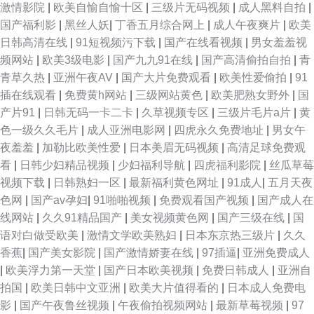
激情影院
|
欧美自愉自愉十区
|
三级片无码视频
|
成人黑料自拍
|
国产福利影
|
黑丝人妖
|
丁香五月综合网上
|
成人午夜爽片
|
欧美
日韩高清在线
|
91短视频污下载
|
国产在线看视频
|
男女羞羞视
频网站
|
欧美3级电影
|
国产九九91在线
|
国产高清偷拍自拍
|
青
青草久热
|
亚洲午夜AV
|
国产大片免费观看
|
欧美性爱偷拍
|
91
插在线观看
|
免费黄h网站
|
三级网站黄色
|
欧美肥熟女野外
|
国
产片91
|
日韩无码一卡二卡
|
久草视频专区
|
三级片毛片a片
|
黄
色一级久久毛片
|
成人亚洲电影网
|
四虎永久免费地址
|
男女午
夜羞羞
|
加勒比欧美性爱
|
日本美眉无码视频
|
高清足球免费观
看
|
日韩少妇精品视频
|
少妇福利导航
|
四虎福利影院
|
丝瓜草莓
视频下载
|
日韩熟妇一区
|
最新福利黄色网址
|
91成人
|
五月天夜
色网
|
国产av孕妇
|
91啪啪视频
|
免费观看国产视频
|
国产成人在
线网站
|
久久91精品国产
|
美女视频黄色网
|
国产三级在线
|
国
语对白做受欧美
|
激情文学欧美熟妇
|
日本东京热三级片
|
久久
香蕉
|
国产美女影院
|
国产激情娇妻在线
|
97插逼
|
亚洲免费成人
|
欧美浮力第一天堂
|
国产日本欧美视频
|
免费日韩成人
|
亚洲自
拍国
|
欧美日韩中文亚洲
|
欧美大片值得看的
|
日本成人免费电
影
|
国产午夜鲁丝视频
|
午夜偷拍视频网站
|
最新草莓视频
|
97