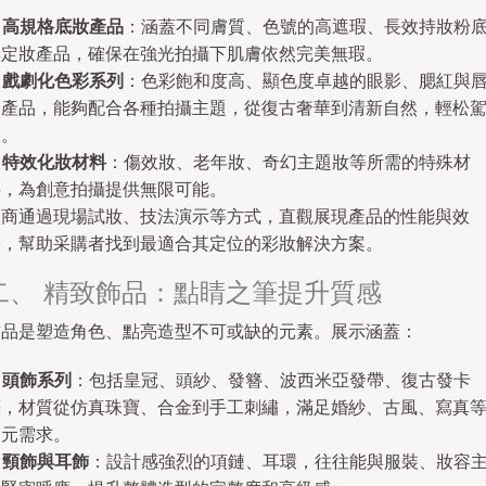
.
高規格底妝產品
：涵蓋不同膚質、色號的高遮瑕、長效持妝粉
與定妝產品，確保在強光拍攝下肌膚依然完美無瑕。
.
戲劇化色彩系列
：色彩飽和度高、顯色度卓越的眼影、腮紅與
部產品，能夠配合各種拍攝主題，從復古奢華到清新自然，輕松
馭。
.
特效化妝材料
：傷效妝、老年妝、奇幻主題妝等所需的特殊材
料，為創意拍攝提供無限可能。
廠商通過現場試妝、技法演示等方式，直觀展現產品的性能與效
果，幫助采購者找到最適合其定位的彩妝解決方案。
二、 精致飾品：點睛之筆提升質感
飾品是塑造角色、點亮造型不可或缺的元素。展示涵蓋：
.
頭飾系列
：包括皇冠、頭紗、發簪、波西米亞發帶、復古發卡
等，材質從仿真珠寶、合金到手工刺繡，滿足婚紗、古風、寫真
多元需求。
.
頸飾與耳飾
：設計感強烈的項鏈、耳環，往往能與服裝、妝容