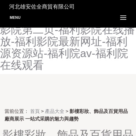
福利影院-福利影院2P-福利
河北雄安佐全商貿有限公司
影院97-福利影院导航-福利
MENU
影院第二页-福利影院在线播
放-福利影院最新网址-福利
源资源站-福利院av-福利院
在线观看
當前位置：
首頁
>
產品大全
>
影樓彩妝、飾品及百貨用品
廠商展示 一站式采購的魅力與趨勢
影樓彩妝、飾品及百貨用品