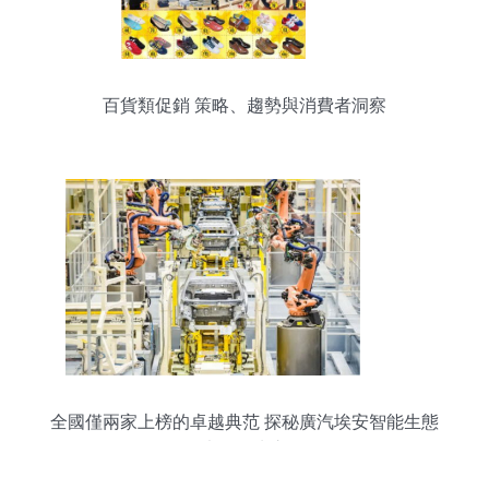
百貨類促銷 策略、趨勢與消費者洞察
全國僅兩家上榜的卓越典范 探秘廣汽埃安智能生態
工廠的領先之道