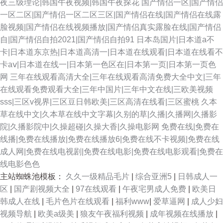
夜三级理论|韩国午夜视频|韩国午夜探花
国产情侣一区|国产情侣
一区二区|国产情侣一区二区三区|国产情侣在线|国产情侣在线露
脸视频|国产情侣在线视频播放|国产情侣真实露脸在线|国产情侣
自|国产情侣自拍2021|国产情侣自拍91
日本岛国片|日本道a不
卡|日本道东京热|日本道高清一|日本道在线观看|日本道在线看不
卡aⅴ|日本道在线一|日本第一色区在|日本第一页|日本第一页色
网
三年在线观看高清大全|三年在线观看高清免费大全中文|三年
在线观看免费观看大全|三年中国片|三年中文在线|三欧美视频
sss|三区v视界|三区豆日韩欧美|三区高清在线看|三区蜜桃
久本
草在线中文|久本草在线中文字幕|久别的草|久播|久播网|久播影
院|久播影院中|久操超碰|久操大香|久操电影网
免费在线|免费在
线播|免费在线播放|免费在线播放6|免费在线不卡视频|免费在线
成人网|免费在线电视剧|免费在线电影|免费在线电影观看|免费在
线电影色色
主站蜘蛛池模板：
久久一级精品毛片
|
综合亚洲5
|
日韩成人一
区
|
国产剧视频大全
|
97在线观看
|
午夜宅男成人免费
|
欧美日
韩成人在线
|
毛片色片在线观看
|
福利www
|
爱草逼网
|
成人少妇
视频导航
|
欧美a级美
|
狼友午夜福利视频
|
成年视频在线播放
|