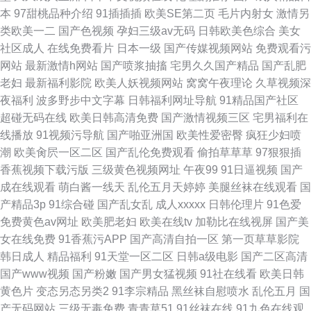
本
97甜桃品种介绍
91插插插
欧美SE第二页
毛片内射女
激情另
类欧美一二
国产色视频
孕妇三级av无码
日韩欧美色综合
美女
社区成人
在线免费看片
日本一级
国产传媒视频网站
免费观看污
网站
最新激情h网站
国产喷浆抽搐
宅男久久国产精品
国产乱肥
老妇
最新福利影院
欧美人妖视频网站
窝窝午夜理论
久草视频深
夜福利
波多野步中文字幕
日韩福利网址导航
91精品国产社区
超碰无码在线
欧美日韩高清免费
国产激情视频三区
宅男福利在
线播放
91视频污导航
国产啪亚洲国
欧美性爱密臀
疯狂少妇喷
潮
欧美肏屄一区二区
国产乱伦免费观看
偷拍草草草
97狠狠插
香蕉视频下载污版
三级黄色视频网址
午夜99
91日逼视频
国产
成在线观看
萌白酱一线天
乱伦五月天婷婷
美腿丝袜在线观看
国
产精品3p
91综合碰
国产乱女乱
成人xxxxx
日韩伦理片
91色爱
免费黄色av网址
欧美肥老妇
欧美在线tv
加勒比在线视屏
国产美
女在线免费
91香蕉污APP
国产高清自拍一区
第一页草草影院
韩日成人
精品福利
91天堂一区二区
日韩a级电影
国产二区高清
国产www视频
国产粉嫩
国产男女猛视频
91社在线看
欧美日韩
黄色片
变态另态另类2
91李宗精品
黑丝袜自慰喷水
乱伦五月
国
产无码网站
三级无毒免费
青青草51
91丝袜在线
91九色在线观