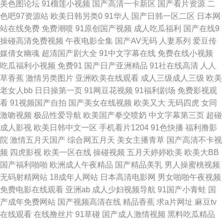
美色图论坛
91榴莲小视频
国产高清一卡新区
国产看片资源
二
成全在线高清观看免费完整 人妖AV综合网 99热在线国产 欧美xxxxx 在线看
色吧97资源站
欧美日韩另类0
91华人
国产日韩一区二区
日本网
站在线免费
免费潮喷
91原创国产视频
成人吃瓜福利
国产在线9
高清完整视频 久久嫩草精品 亚洲最大综合日韩精品 好看的电影 小学生嫩交
操碰高清免费视频
午夜电影全集
国产AV无码
人妻系列
爱豆传
媒倩女幽魂
超清国产剧大全
91中文字幕在线
免费在线小视频
av12 国产精品毛片 日韩在线观看影院 给我免费 亚洲精品中文字幕无码A片
吃瓜福利小视频
免费91
国产日产亚洲精品
91社在线高清
人人
草香蕉
激情另类图片
亚洲欧美在线观看
成人三级成人三级
欧美
老网站 最好看免费观看高清视频大全 日韩国产色的 板栗电影网2020 日本无
老女人bb
日日操第一页
91网豆花视频
91福利剧场
免费影视观
看
91视频国产自拍
国产美女在线视频
欧美又大
无码四虎
女同
码影院 成全影视在线观看 日本中文字幕视频久 成人伊人AV网 日本鳥国片
激吻视频
极品性爱导航
欧美国产拳交喷奶
中文字幕第三页
超碰
成人影视
欧美日韩中文一区
手机看片1204
91色快播
福利撸影
www高清 区亚洲二区 91小妖国产在线播放 欧韩在线视频 中文字幕中文有码
院
激情五月天国产
综合网五月天
美女主播青草
国产高清不卡视
频
四虎影视
欧美一区在线
操碰视频
五月天婷婷欧美
欧美大BB
在线 久久久久久久久国产 欲求不满的邻居 精品视频在线观看一区 亚洲一区
国产福利啪啪
欧洲成人午夜精品
国产精品美乳
男人操蜜桃视频
无码射精网站
18成年人网站
日本高清电影网
男女啪啪午夜视频
亚 极品影视一区二区三区 亚洲中文字幕在线五月婷久 黄色网入口站91 亚洲
免费电影在线观看
亚洲ab
成人少妇视频导航
91国产小青蛙
国
产成年免费网站
国产视频高清在线
精品香蕉
求a片网址
麻豆tv
国产精品午夜电影 国产亚洲V^ 亚洲精品高清视频 国产一区二区免费在线 无
在线观看
在线撸丝片
91草碰
国产成人激情视频
黑料吃瓜精品