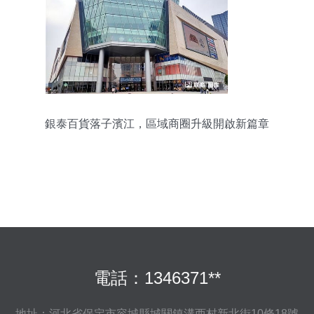
銀泰百貨落子濱江，區域商圈升級開啟新篇章
電話：1346371**
地址：河北省保定市容城縣城關鎮溝西村新北街10條18號