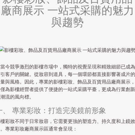
廠商展示 一站式采購的魅力
與趨勢
在當今競爭激烈的影樓市場中，獨特的視覺呈現和精致細節已成
吸引客戶的關鍵。從妝容到道具，每一個環節都直接影響著成片
質量與風格。因此，專業的影樓彩妝、飾品及百貨用品廠商展示
不僅為影樓經營者提供了便捷的一站式采購平臺，更成為行業創
與潮流的風向標。
一、 專業彩妝：打造完美鏡前形象
影樓彩妝不同于日常妝容，它需要更強的塑造力、持久度和上鏡
果。專業彩妝廠商展示區通常會呈現：