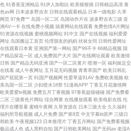
色
91香蕉亚洲精品
91伊人加勒比
欧美狠狠插
日韩精品高清
黄
综合视频在线 99香蕉资源视频 区免费视频 波多野吉衣电影 日本欧美亚洲日
色av网
日本波多野吉衣
日韩在线观看精品
日本一级电影
久草
网页
97免费艹
岛国一区二区
岛国动作片在
波多野吉衣三级
亚
韩国产 成全我在线观看免费观看 日韩欧美亚洲每 福利手机电影 少女たち版
洲AV一卡
在线免费小视频
搞黄网站在线观看
免费色情A片网扯
91资源在线视频
蜜桃视频网站
91中文
国产在线视频
福利爱爱
网址
岛国搬运工首页
伦理朋友的妈妈
丝袜女同
日韩性爱网址
在线观看日本黄
亚洲国产第一网站
国产99不卡
66精品视频
国
产精品探花一区
成人免费国产大片
国产在线网址观看
欧美激情
日韩
国产精品无码亚洲
国产一区二区黄片
喷潮一区
福利姬足交
在线看
成人午夜网址
五月花无码视频
青青草国产
欧美日韩乱
国产屁屁第一页
91国产视频网
性爱草逼91AV
免费欧美视频
欧
美岛国一区二区
少妇喷水18禁
51漫画APP
丁香五月花激情网
欧美爱爱tv视频
免费五月丁香视频
97香蕉超级碰碰
国产免费看
二区
三级黄色片网站
综合网黄
在线播放观看
欧美电影在线
伦
理片在哪里看
蜜桃午夜网
久草资源在
日本三级大全
久久福利
福利所导航视频
成人片免费
国产第9页
中文字幕bt原声
三级日
韩欧美
午夜视频123
日本推理片
丁香五月网站
国产免费看视频
极品成人色
成人黑料自拍
国产日韩欧美网站
国产无码av
老湿A