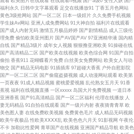
观看
欧美图片在线观看
在线观看h视频
国产a级0
变性人妖
国产
一区二区三区电影 成全免费大全高清 手机影视大全 电影天 日本片网址 99国
福利永久
日韩中文字幕观看
足交在线播放91
丁香五月色网站
黄色3级抢网站
国产一区二区
日本一级婬片
久久免费手机视频
精 免费韩剧观看 自产拍精品 老司机色综合 亚洲一日韩 国产丝袜脚交视频 天
学生妹Av网站
亚洲人成免费网站
91大神自拍
福利片在线观看
国产成人内射无码
激情五月极品婷婷
国产剧情精品
成人三级伦
美传媒妇乱 的玫瑰在线观看 欧美综合缴情五 91N视频网z 久久加勒比日韩无
理免费
偷怕欧美亚州图片
国产AV国产AV
97亚洲精华液
国内精
自线
国产精品3级片
成年女人视频
狠狠撸亚洲欧美
91操碰在线
码 亚洲偷拍精品一区二区 国产尤物在线 五月丁香婷婷天堂 高清天堂电影网
国产高清精品二区
国产欧美在线视频
欧美色综合网
91国产自拍
偷拍
香蕉911
花蝴蝶看片免费
白丝美女免费网站
欧美女人与动
日韩国品一 Av欧美日韩 日本三级片A av网站总导航 欧美视频在线观看一区
物交
国产精品无码电影
91插插库
97超碰大香蕉
户外自慰影院
国产一区二区二区
国产偷窥盗摄视频
成人动漫网站观看
欧美第
二区 字幕亚洲情99在线 欧美精品国产一区二区 竹菊一区 激情人妻三级 国产
一页夜夜
91成人精品视频
蜜桃爱爱视频
乱伦熟女五月天
91香
蕉视
福利在线视频直播
一区xxxxx
岛国大片免费视频
一道日本
足交 亚洲欧美日韩中字综合 美女隐私尿口视频国产 飘花电影网手机观看版
亚洲香蕉
国产91高清精品
国产一区二区福利
伦理在线播放
人
妻无码精品
91自拍在线观看
国产一级片内射
夜夜骑青青草
欧
精品理论电影在线观看 91视频污污污 日韩无码高清正版 国产在线中文 亚洲
美色图人妻
在线免费欧美视频
免费黄色毛片
成人精品无码视频
欧美午夜极品
性欧美ⅩⅩⅩⅩ乱
欧美色色六月天
91影视网
午夜伦
国产精品爱 国产清纯女高中生被c 爽灬爽灬爽灬毛及a 大香蕉网伊人 欧美综
不卡
加勒比性爱网
青草国产在线视频
亚洲国产精品导航
欧美色