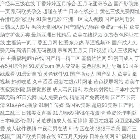
产经典三级在线
丁香婷婷五月综合
五月花亚洲综合
国产影院第
高清 亚洲国产精品国语在线 国产亚洲成 亚州综合影院 黑丝高跟内射 亚洲人
一页
乱码欧美孕交
超碰在线艹
日本在线护士
黄色三级免费网址
香港电影伦理片
91黄色电影
亚洲一区成人视频
国产福利电影
成电影在线观看 好看 亚洲欧美18v中文字 国产自拍第五页 亚洲伦理 国产在
日韩成人影片
男的天堂网AV
国产精品尤物在
免费a一毛片
欧美
肠交扩张另类
最新亚洲日韩精品
欧美在线视频
免费黄色网址在
线精品观看一区 亚洲精品高清 灬受不了了视频 成人国产一区二区三区 夜夜
线
主播第一页
丁香五月网
性爱东京热
草逼视频78
国产成人免
费无码
高清日韩无码视频
宗和网五月天
日b视频
成人三级网站
狂射影院欧美极品 欧美视频 国产36 综合瑟瑟 色九九视频 囯产精品乱码不卡
在
主播福利姬h在线
国产精一精二区
基情涩涩网
51漫画成人
丁
香5月综合网
91爱爱com
伊人涩涩射
黄色视频网址导航
91国在
少妇网址 高清日韩在线 日韩中文字幕在线视频 东北妇女xx做爰视频 日韩色
线观看
91最新自拍
黄色软件91
国产操女人
国产乱人
欧美乱欲
视频
超碰吃瓜
久草涩涩
最新在线A片网址
黄色视屏网站
欧美午
婷 处女免费视频 日韩黄页网站 成全视频免费观看在线观看 天天干天天日天
夜寂寞影院
新视觉影视
成人写真福利
欧美内射网址
日本中文字
幕无码
97日穴网
成人免费在线
精品国产免费观看
国产不卡高
天操综合色 国产大乳美女挤奶视频 完整观看高 国产精品日韩大片 婷婷开心
清
91av在线播放
91制作传媒
岛国av资源
超碰91资源
国产乱一
乱二乱三
日韩美女直播
91尤物69
蜜桃午夜激情
免费伦理电影
色四房播播 国产日本视频 亚洲第一免费视频网站 精品久久人妻 一级a爱 九
日本电影伦理片
黄瓜视频成人
性爱婷婷
爱豆在线看
麻豆影院爱
爱
成人软件视频
午夜宅男在线
91专区在线
狠狠干欧美
国产三
一破解版 在线观看不 久久人热人 樱桃tv在线观看视频 乱熟真实 中文字幕乱
级国产
国产欧美日韩在线
97五月天婷婷
日韩在线网
91福利社