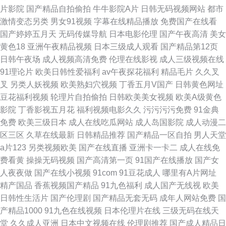
片影院
国产精品自拍偷拍
牛牛影院A片
日韩无码视频网站
都市
激情变态另类
男女91视频
字幕在线精品播放
免费国产在线看
国产婷婷五月天
无码传媒导航
日本电影伦理
国产午夜高清
美女
黄色18
亚洲午夜精品视频
日本三级成人观看
国产精品第12页
日韩午夜场
成人视频高清免费
伦理在线影视
成人三级视频在线
91理论片
欧美日韩性爱福利
av午夜探花福利
精品毛片
久久叉
叉
另类人妖视频
欧美熟妇穴视频
丁香五月V国产
日韩黄色网址
豆花福利视频
轮理片自拍偷拍
日韩欧美美女视频
欧美A级黄色
影院
丁香影视五月花
福利视频电影久久
污污污污免费
91金典
免费
欧美三级日本
成人在线吃瓜网站
成人岛国影院
成人动漫二
区三区
久草在线最新
日韩精品推荐
国产精品一区自拍
男人天堂
a片123
另类视频欧美
国产在线直播
亚洲卡一卡二
成人在线免
费看黄
操操无码视频
国产高清第一页
91国产在线播放
国产女
人夜夜做
国产在线小视频
91com
91豆花成人
哪里有A片网址
精产国品
香蕉视频国产精品
91九色福利
成人国产无线视
欧美
日韩性生活片
国产伦理剧
国产精品无套无码
成年人网站免费
国
产精品1000
91九色在线视频
日本伦理片在线
三级无码在线天
堂
久久成人亚洲
日本中文视频在线
伦理剧推荐
国产成人精品日